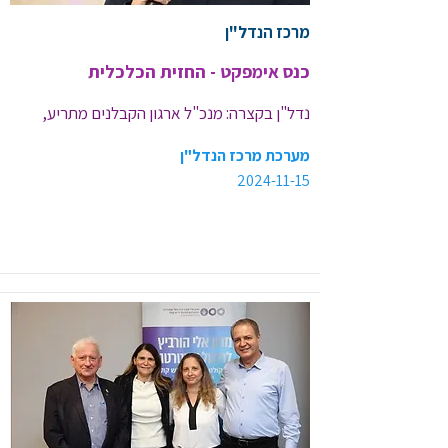
מרכז הנדל"ן
כנס אימפקט - החזית הכלכלית
נדל"ן בקצרה: מנכ"ל ארגון הקבלנים מתריע, 
מטרופוליס הורסת בנאות אפקה, הסכם בין ריט 1 
מערכת מרכז הנדל"ן
ויוחננוף, ושת"פ חדש לבמבי
2024-11-15
<< קישור לכתבה