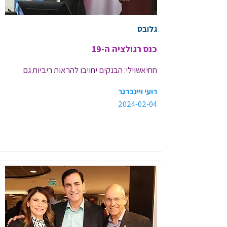
גלובס
כנס רגולציה ה-19
חחיאשוילי: הבנקים יחויבו להראות ריביות גם 
לעתיד, חברות כרטיסי האשראי יציעו פיקדונות
רועי ויינברגר
2024-02-04
<< קישור לכתבה