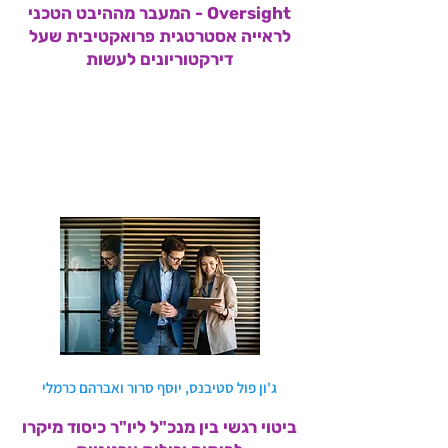
Oversight - המעבר מההיבט הטכני
לראייה אסטרטגית פרואקטיבית שעל
דירקטוריונים לעשות
לסקירת המחקר >>
ג'ון פול סטיבנס, יוסף סרור ואברהם כרמלי
ביטוי רגשי בין מנכ"ל ליו"ר כיסוד מיקרו