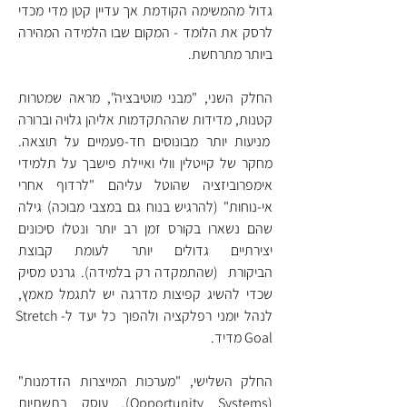
גדול מהמשימה הקודמת אך עדיין קטן מדי מכדי 
לרסק את הלומד - המקום שבו הלמידה המהירה 
ביותר מתרחשת.
החלק השני, "מבני מוטיבציה", מראה שמטרות 
קטנות, מדידות שההתקדמות אליהן גלויה וברורה 
 מניעות יותר מבונוסים חד-פעמיים על תוצאה. 
מחקר של קייטלין וולי ואיילת פישבך על תלמידי 
אימפרוביזציה שהוטל עליהם "לרדוף אחרי 
אי-נוחות" (להרגיש בנוח גם במצבי מבוכה) גילה 
שהם נשארו בקורס זמן רב יותר ונטלו סיכונים 
יצירתיים גדולים יותר לעומת קבוצת 
הביקורת  (שהתמקדה רק בלמידה). גרנט מסיק 
שכדי להשיג קפיצות מדרגה יש לתגמל מאמץ, 
לנהל יומני רפלקציה ולהפוך כל יעד ל-Stretch 
Goal מדיד.
החלק השלישי, "מערכות המייצרות הזדמנות" 
(Opportunity Systems), עוסק בתשתיות 