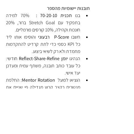
תובנות יישומיות מהספר
בנו 
תכנית 70-20-10 : 
 70% למידה 
בתפקיד עם Stretch Goal ברור, 20% 
חונכות וקהילה, 10% קורסים פורמליים.
חשבו 
P-Score  רבעוני
 והוסיפו אותו ליד 
כל KPI כספי כדי לתת קרדיט להתקדמות 
מתמדת ולא רק לשיאי ביצוע.
הנהיגו 
יומן Reflect-Share-Refine
 חודשי: 
כל עובד כותב תובנה, משתף עמית ומעדכן 
יעד אישי.
הוציאו לפועל  
Mentor Rotation
: החלפת 
מנטורים בקצב קבוע מגדילה פי שניים את 
שיעור קידום העובדים "האאוטסיידרים" 
שהראו פוטנציאל חבוי.
הפעילו 
Communities of Practice
  סביב 
אתגרי ליבה (לדוגמה, צוות שבועי קצר 
לשיתוף טעויות ולקחים) והגדירו "כלל 
אי-נוחות" (לדוגמה, כל מפגש חייב לכלול 