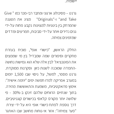
יישומית.
גרנט – פסיכולוג ארגוני ומחבר רבי-מכר כמו "Give 
and Take" ו-"Originals"   מציג את הטענה 
שהמרחק בין בינוניות למצוינות נקבע פחות על-ידי 
גנים נדירים ויותר על-ידי סביבות, תמריצים ומדדים 
שמזמינים צמיחה.
החלק הראשון, "כישורי אופי", מוכיח בעזרת 
מחקרים וסיפורים שמה שמבדיל בין מי שממצים 
את הפוטנציאל לבין אלה שלא הוא גמישות נחושה 
-התמדה שמוכנה לשנות כיוון  וסקרנות ממוקדת. 
גרנט מספר, למשל, על ניסוי שבו 1,500 יזמים 
במערב אפריקה למדו חמשה ימים "יוזמה אישית": 
אימוץ פרואקטיביות, משמעת והתאוששות מהירה. 
בתוך שנתיים הרווחים שלהם זינקו ב-30% - פי 
שלושה יותר מקורס קלאסי בכישורים קוגניטיביים. 
דרך נוספת לפתח כישורי אופי היא על ידי יצירת  
"פער צמיחה": אזור אי-נוחות מחושב שבו האתגר 