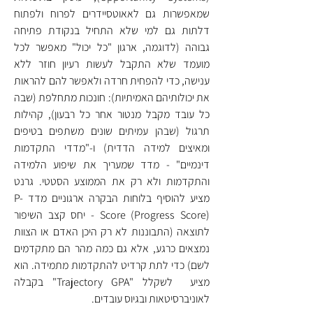
שמאפשרות גם לאאוטסיידרים לפרוח ולפתוח 
דלתות גם למי שלא התחיל בנקודת פתיחה 
גבוהה (לדוגמה, ארגון "כל יכול" מאפשר לכל 
מועמד שלא התקבל לעשות רעיון חוזר ללא 
ענישה, כדי להפחית חרדה ולאפשר להם להראות 
את יכולותיהם האמיתיות): חונכות מתחלפת (שבה 
כל עובד מקבל מנטור אחר כל רבעון), קהילות 
תרגול (שבהן עמיתים שונים משתפים בטיפים 
ומאיצים למידה הדדית) ו-"מדדי התקדמות 
דינמיים" - מדד שמעריך את שיפוע הלמידה 
והתקדמות ולא רק את הממוצע הסטטי. גרנט 
מציע להוסיף בלוחות הבקרה ארגוניים מדד P-
Score (Progress Score) - יחס קצב השיפור 
לתוצאה (התבוננות לא רק היכן האדם או הצוות 
נמצאים כרגע, אלא גם כמה מהר הם מתקדמים 
לשם) כדי לתת קרדיט להתקדמות מתמידה. הוא 
מציע  לשקלל "Trajectory GPA" בקבלה 
לאוניברסיטאות ובגיוס עובדים.