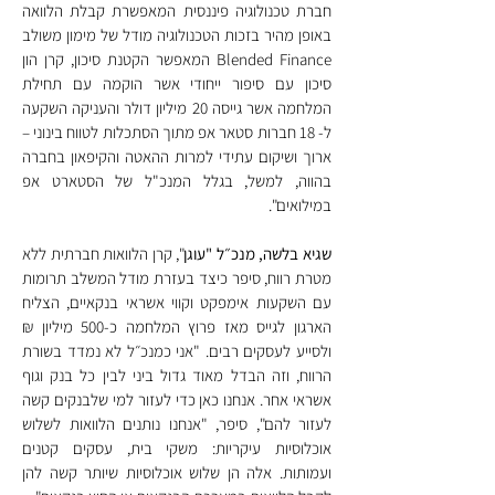
חברת טכנולוגיה פיננסית המאפשרת קבלת הלוואה 
באופן מהיר בזכות הטכנולוגיה מודל של מימון משולב 
Blended Finance המאפשר הקטנת סיכון, קרן הון 
סיכון עם סיפור ייחודי אשר הוקמה עם תחילת 
המלחמה אשר גייסה 20 מיליון דולר והעניקה השקעה 
ל- 18 חברות סטאר אפ מתוך הסתכלות לטווח בינוני – 
ארוך ושיקום עתידי למרות ההאטה והקיפאון בחברה 
בהווה, למשל, בגלל המנכ"ל של הסטארט אפ 
במילואים".
שגיא בלשה, מנכ״ל "עוגן
", קרן הלוואות חברתית ללא 
מטרת רווח, סיפר כיצד בעזרת מודל המשלב תרומות 
עם השקעות אימפקט וקווי אשראי בנקאיים, הצליח 
הארגון לגייס מאז פרוץ המלחמה כ-500 מיליון ₪ 
ולסייע לעסקים רבים. "אני כמנכ״ל לא נמדד בשורת 
הרווח, וזה הבדל מאוד גדול ביני לבין כל בנק וגוף 
אשראי אחר. אנחנו כאן כדי לעזור למי שלבנקים קשה 
לעזור להם", סיפר, "אנחנו נותנים הלוואות לשלוש 
אוכלוסיות עיקריות: משקי בית, עסקים קטנים 
ועמותות. אלה הן שלוש אוכלוסיות שיותר קשה להן 