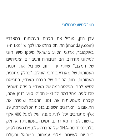
חמ״ל סיוע טכנולוגי
ערן רוזן, מוביל את תכנית העמותות במאנדיי 
(monday.com)
 התייחס בהרצאתו לכך ש "מאז ה-7 
באוקטובר, ארגוני הסיוע בישראל סיפקו סיוע חיוני 
למיליוני אזרחים. הם הגיבורות והגיבורים האמיתיים 
של המצב," שיתף ערן רוזן, שמוביל את תכנית 
העמותות של מאנדיי ברחבי העולם. "כחלק מתכנית 
העמותות וצוות החירום של חברת מאנדיי, התגייסנו 
לסייע להם. הפלטפורמה של מאנדיי סיפקה תשתית 
טכנולוגית מתקדמת לכ-500 חמ״לי סיוע בזמן אמת, 
קיצרה משמעותית את זמני התגובה ושיפרה את 
התיאום בין הארגונים השונים. בזכות הפלטפורמה, 19 
אלף מתנדבים יכלו לתת מענה יעיל למעל 400 אלף 
בקשות לעזרה מאזרחים. תמיכה בעמותות היא חלק 
בלתי נפרד מה-DNA של החברה שלנו. אנו גאים לסייע 
ביום-יום לעשרות אלפי עמותות בישראל ובעולם 