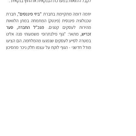
לקבל הלוואות במערכת הבנקאית או החוץ בנקאית".
יוזמה דומה מתקיימת בחברת 
"ביזי פיננסים"
, חברת 
טכנולוגיה פיננסית (פינטק) המתמחה במתן הלוואות 
מהירות לעסקים קטנים. 
מנכ"ל החברה, סער 
זכריש,
 מתאר: "גוף פילנתרופי משמעותי פנה אלינו 
במטרה לסייע לעסקים שנפגעו מהמלחמה. הם הציעו 
מודל חדשני - הגוף לוקח על עצמו חלק ניכר מהסיכון 
ומסבסד את עלות ההלוואה ללקוח. במקרה של 
חדלות פירעון, התורמים הם הראשונים לספוג את 
ההפסד. המודל הזה אפשר לנו להגדיל משמעותית 
את היקף האשראי ולהציע תנאים שהמערכת 
הבנקאית המסורתית אינה מסוגלת להציע - ריבית 
מסובסדת ואטרקטיבית, ובזכות הטכנולוגיה שלנו - גם 
מהירות חסרת תקדים באישור ובהעברת הכספים: 
דקות ספורות להגשת בקשה ושעות בודדות לקבלת 
המימון, בניגוד לתהליך מסורבל של שבועות במערכת 
הבנקאית. עד כה העמדנו הלוואות בהיקף של עשרות 
מיליוני שקלים למאות עסקים מהדרום ומהצפון, כולל 
עסקים של חיילי מילואים ועסקים שהכנסותיהם נפגעו 
כתוצאה מהמלחמה."