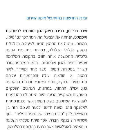
פאנל החדשנות בחזית של מימון החירום
אירה פרידמן, בכירה בשוק ההון ומומחית להשקעות 
אימפקט,
 הנחתה את הפאנל והתייחסה לכך ש: "מימון, 
במהותו, מהווה את החמצן החיוני לפעילות הכלכלית 
במשק ולגלגלי הכלכלה, במיוחד בתקופות פגיעה 
כלכלית מתמשכת אותה חווים בתקופת המלחמה 
ענפים רבים ומגוון אוכלוסיות. בזמן המלחמה גובר 
הצורך במקורות המימון מצד אחד ומאידך, לאור 
המצב, אי הודאות עולה והפרמטרים עליהם 
מתבססים הבנקים, נותני האשראי וקרנות ההשקעה 
כגון: יכולת ההחזר, בטחונות, הנתונים העסקיים 
מושפעים ומשקפים הרעה. היום הייתה לנו ההזדמנות 
לפגוש את השחקנים בשוק המימון אשר נכנסו מתחת 
לאלונקה ונתנו מענה חדשני לפער העצום הזה בין 
המציאות לבין "תורת המימון של זמנים רגילים" – גוף 
אשראי חוץ בנקאי חברתי אשר פיתח מסלולי השקעה 
מותאמים לאוכלוסיות אשר נפגעו בתקופת המלחמה,  