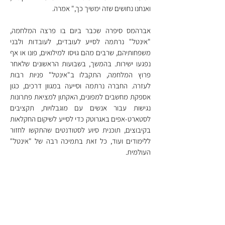
ואנחנו נחושים שזה ימשיך כך," אמרה.
אברהמס סיפרה שכבר ביום בו פרצה המלחמה, 
"אינטל" נרתמה לסייע לעובדים, לעובדות ולבני 
משפחותיהם, שרבים מהם גויסו למילואים, פונו או אף 
נפגעו ישירות. בהמשך, בשבועות הראשונים שלאחר 
פרוץ המלחמה, התקבלו ב"אינטל" פניות רבות 
לעזרה. החברה נרתמה וסייעה במגוון דרכים, כגון 
אספקת מחשבים למפונים, האקתון למציאת פתרונות 
נגישות עבור אנשים עם מוגבלויות, תקציבים 
לסטארט-אפים באגרוטק כדי לסייע לשיקום החקלאות 
בקיבוצים, תוכנית סיוע לסטודנטים שהתקשו לחזור 
ללימודים ועוד, כל זאת בתמיכה רבה של "אינטל" 
העולמית.