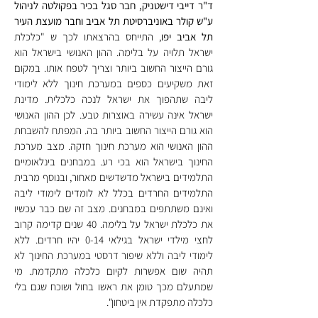
ד"ר דייבי דישטניק, חבר סגל בכיר בפקולטה לניהול 
ע"ש קולר באוניברסיטת תל אביב וחבר מועצת העיר 
תל אביב יפו
, התייחס בהרצאתו לכך ש "כלכלת 
ישראל תלויה על בלימה. ההון האנושי בישראל הוא 
גורם הייצור החשוב ביותר וצריך לטפח אותו. במקום 
זאת משקיעים כספים במערכת חינוך ללא לימודי 
ליבה שתהפוך את ישראל לנכה כלכלית. מדינת 
ישראל אינה עשירה באוצרות טבע. לכן ההון האנושי 
הוא גורם הייצור החשוב ביותר בה. המפתח להשבחת 
ההון האנושי הוא מערכת חינוך חזקה. מצב מערכת 
החינוך בישראל הוא בכי רע. במבחנים בינלאומיים 
התלמידים בישראל מדשדשים מאחור, ובנוסף מרבית 
התלמידים החרדים בכלל לא לומדים לימודי ליבה 
ואינם משתתפים במבחנים. מצב זה שם כבר עכשיו 
את כלכלת ישראל על בלימה. 40 שנים קדימה קרוב 
לחצי מילדי ישראל בגילאי 0-14 יהיו חרדים. ללא 
לימודי ליבה וללא שיפור דרסטי במערכת החינוך לא 
תהיה שום אפשרות לקיום כלכלה מתקדמת. מי 
שמתעלם מכך טומן את ראשו בחול ושוכח שגם בלי 
כלכלה מתפקדת אין ביטחון".