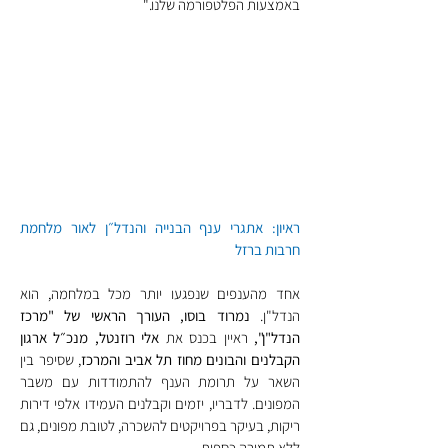
באמצעות הפלטפורמה שלנו." 
ראיון: אתגרי ענף הבנייה והנדל״ן לאור מלחמת 
חרבות ברזל
אחד מהענפים שנפגעו יותר מכל במלחמה, הוא 
הנדל"ן. 
נמרוד בוסו, העורך הראשי של "מרכז 
הנדל"ן",
 ראיין בכנס את 
אלי רוזנטל, מנכ״ל ארגון 
הקבלנים והבונים מחוז תל אביב והמרכז
, שסיפר בין 
השאר על תרומת הענף להתמודדות עם משבר 
המפונים. לדבריו, יזמים וקבלנים העמידו אלפי דירות 
ריקות, בעיקר בפרויקטים להשכרה, לטובת מפונים, גם 
ללא תמורה כספית.