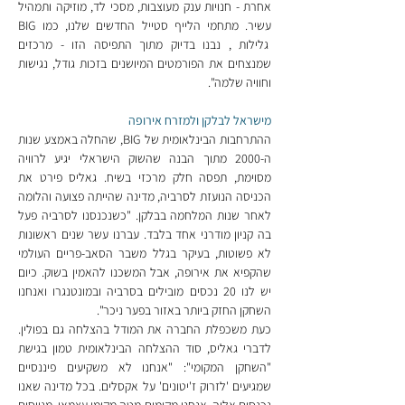
אחרת - חנויות ענק מעוצבות, מסכי לד, מוזיקה ותמהיל 
עשיר. מתחמי הלייף סטייל החדשים שלנו, כמו BIG 
 גלילות , נבנו בדיוק מתוך התפיסה הזו - מרכזים 
שמנצחים את הפורמטים המיושנים בזכות גודל, נגישות 
וחוויה שלמה".
מישראל לבלקן ולמזרח אירופה
ההתרחבות הבינלאומית של BIG, שהחלה באמצע שנות 
ה-2000 מתוך הבנה שהשוק הישראלי יגיע לרוויה 
מסוימת, תפסה חלק מרכזי בשיח. גאליס פירט את 
הכניסה הנועזת לסרביה, מדינה שהייתה פצועה והלומה 
לאחר שנות המלחמה בבלקן. "כשנכנסנו לסרביה פעל 
בה קניון מודרני אחד בלבד. עברנו עשר שנים ראשונות 
לא פשוטות, בעיקר בגלל משבר הסאב-פריים העולמי 
שהקפיא את אירופה, אבל המשכנו להאמין בשוק. כיום 
יש לנו 20 נכסים מובילים בסרביה ובמונטנגרו ואנחנו 
השחקן החזק ביותר באזור בפער ניכר".
כעת משכפלת החברה את המודל בהצלחה גם בפולין. 
לדברי גאליס, סוד ההצלחה הבינלאומית טמון בגישת 
"השחקן המקומי": "אנחנו לא משקיעים פיננסיים 
שמגיעים 'לזרוק ז'יטונים' על אקסלים. בכל מדינה שאנו 