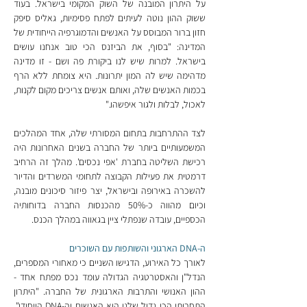
על היתרון המובנה של השוק המקומי בישראל. בעוד 
ששוק ההון נוטה לעיתים לפתח פסימיות, גאליס סיפק 
חזון ברור המבוסס על האנשים והדמוגרפיה הייחודית של 
המדינה:
"בסוף, את הביזנס הכי טוב אנחנו עושים 
בישראל. למרות שיש לנו ביקורת פה ושם - זו מדינה 
מדהימה שיש לה המון יתרונות. היא צומחת ללא הרף 
בכמות האנשים שלה, ואותם אנשים צריכים מקום לקנות, 
לאכול, לבלות ולגור איפשהו."
לצד ההתרחבות בתחום המסורתי שלה, אחד המהלכים 
המשמעותיים ביותר של החברה בשנים האחרונות היה 
רכישת השליטה בחברת 'אפי נכסים'. מהלך זה הרחיב 
דרמטית את פעילות הקבוצה לתחומי המשרדים והדיור 
להשכרה באירופה ובישראל, יצר פיזור סיכונים מובנה, 
וכיום מהווה כ-50% מהכנסות החברה בדוחותיה 
הכספיים, עובדה שנפתלי ציין בגאווה במהלך הכנס.
ה-DNA הארגוני והשותפות עם השוכרים
לאורך כל האירוע, הדגישו השניים כי מאחורי המספרים, 
הנדל"ן והאסטרטגיה הגדולה עומד נכס מפתח אחד - 
ההון האנושי והתרבות הארגונית של החברה. "היתרון 
התחרותי הכי גדול שלנו הוא האנשים וה-DNA הייחודי", 