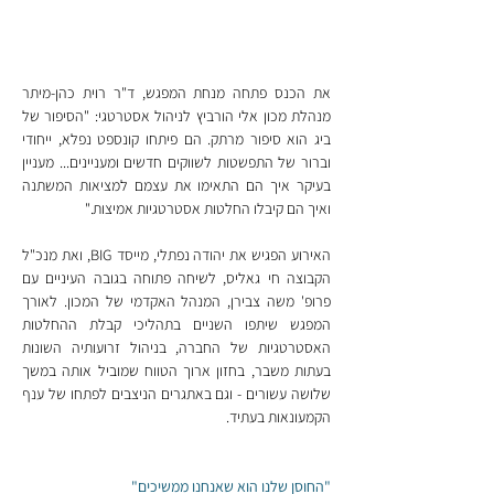
את הכנס פתחה מנחת המפגש, ד"ר רוית כהן-מיתר 
מנהלת מכון אלי הורביץ לניהול אסטרטגי:
"הסיפור של 
ביג הוא סיפור מרתק. הם פיתחו קונספט נפלא, ייחודי 
וברור של התפשטות לשווקים חדשים ומעניינים... מעניין 
בעיקר איך הם התאימו את עצמם למציאות המשתנה 
ואיך הם קיבלו החלטות אסטרטגיות אמיצות."
האירוע הפגיש את יהודה נפתלי, מייסד BIG, ואת מנכ"ל 
הקבוצה חי גאליס, לשיחה פתוחה בגובה העיניים עם 
פרופ' משה צבירן, המנהל האקדמי של המכון. לאורך 
המפגש שיתפו השניים בתהליכי קבלת ההחלטות 
האסטרטגיות של החברה, בניהול זרועותיה השונות 
בעתות משבר, בחזון ארוך הטווח שמוביל אותה במשך 
שלושה עשורים - וגם באתגרים הניצבים לפתחו של ענף 
הקמעונאות בעתיד.
"החוסן שלנו הוא שאנחנו ממשיכים"