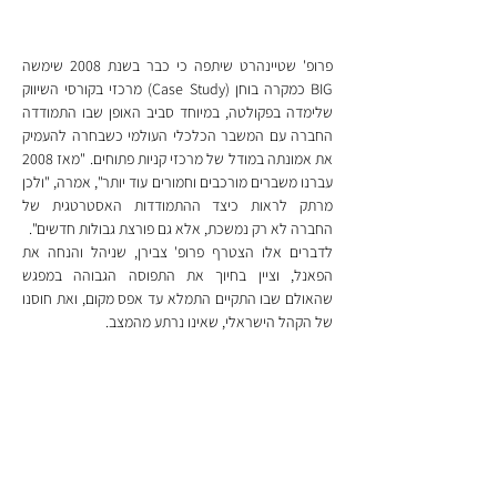
פרופ' שטיינהרט שיתפה כי כבר בשנת 2008 שימשה 
BIG כמקרה בוחן (Case Study) מרכזי בקורסי השיווק 
שלימדה בפקולטה, במיוחד סביב האופן שבו התמודדה 
החברה עם המשבר הכלכלי העולמי כשבחרה להעמיק 
את אמונתה במודל של מרכזי קניות פתוחים. "מאז 2008 
עברנו משברים מורכבים וחמורים עוד יותר", אמרה, "ולכן 
מרתק לראות כיצד ההתמודדות האסטרטגית של 
החברה לא רק נמשכת, אלא גם פורצת גבולות חדשים".
לדברים אלו הצטרף פרופ' צבירן, שניהל והנחה את 
הפאנל, וציין בחיוך את התפוסה הגבוהה במפגש 
שהאולם שבו התקיים התמלא עד אפס מקום, ואת חוסנו 
של הקהל הישראלי, שאינו נרתע מהמצב.