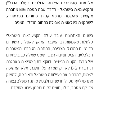
אל אחד מסיפורי ההצלחה הבולטים בעולם הנדל"ן 
והקמעונאות בישראל - הדרך שבה הפכה BIG מחברה 
מקומית שהקימה מרכזי קניות פתוחים בפריפריה, 
לשחקנית בינלאומית מובילה בתחום הנדל"ן המניב
בשנים האחרונות עובר עולם הקמעונאות הישראלי 
טלטלות משמעותיות. המעבר המואץ לאונליין, השינויים 
הדינמיים בהרגלי הצריכה, התחרות הגוברת והמשברים 
הכלכליים והביטחוניים - הציבו סימני שאלה סביב עתידם 
של מרכזי הקניות הפיזיים. דווקא בתוך מציאות מאתגרת 
זו, חברת BIG לא רק שמרה על חוסנה, אלא המשיכה 
לצמוח, להרחיב את פעילותה בישראל ובאירופה, להשיק 
מתחמי לייף סטייל חדשניים ולבסס מותג המשלב בצורה 
מדויקת מסחר, בילוי, חוויית לקוח ותכנון עירוני מתקדם.