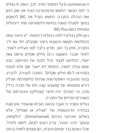
ה-E-commerce על המסחר הפיזי. לכך, השיב חי גאליס 
כי לפני כעשור החשש מהאינטרנט הציף את שוק ההון 
ואת הנהלת החברה. החשש הוביל את BIG להשקיע 
במשך למעלה משנה בפיתוח פלטפורמת סחר דיגיטלית 
עצמאית בשם BIG Plus.
כאן חלק גאליס דילמה ניהולית דרמטית: "זו הייתה אחת 
ההחלטות הקשות והטובות ביותר שקיבלנו יחד עם יו"ר 
החברה, איתן בר זאב. חודש בלבד לפני העלייה לאוויר, 
לאחר שכבר השקענו כ-15 מיליון שקלים וגייסנו צוות 
ייעודי, החליטנו לעצור הכל ולגנוז את הפרויקט. הבנו 
שאם נעלה לאוויר, ההפסד לא ייעצר שם אלא יתנפח 
במהירות ל-80 מיליון שקלים". הסיבה לעצירה, לדבריו, 
נבעה מההבנה האסטרטגית שניהול פלטפורמת אונליין 
דורש מיומנויות של קמעונאי קצה ולא של חברת נדל"ן 
מניב, וכי המהלך היה מייצר קונפליקט אינטרסים מול 
השוכרים הפיזיים של החברה.
גאליס הסביר כי העבר וההווה הוכיחו שהעתיד אינו מונח 
בבחירה הדיכוטומית של "אונליין או אופליין", אלא 
בשילוב סינרגטי ביניהם (Omnichannel). "הלקוחות, 
ובעיקר הדור הצעיר, עדיין רוצים לצאת, לחוות ולטייל. 
אבל כשהם כבר יוצאים מהבית, הם מצפים לחוויה ברמה 