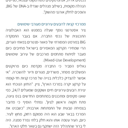
נכנסים אליה, אנחנו מקימים מטה מקומי עצמאי, מגייסים 
הנהלה מקומית, בשילוב מנהלים שגדלו ב-DNA של BIG, 
והופכים לחלק אורגני מהשוק".
ממרכזי קניות לרובעים עירוניים מעורבי שימושים
ציר אסטרטגי נוסף שעלה במפגש הוא האבולוציה 
התכנונית של נכסי החברה. אם בעבר התמקדה 
BIG בפורמט המסורתי של פאוור-סנטרים בפאתי הערים, 
הרי שמחירי הקרקע המאמירים בישראל מחייבים כיום 
מעבר לפיתוח מתחמים מורכבים של עירוב שימושים 
(Mixed-Use Development).
גאליס הסביר כי החברה מקדמת כיום פרויקטים 
המשלבים מסחר, משרדים, מגורים ודיור להשכרה. "אי 
אפשר להצדיק כלכלית בנייה של מרכז קניות חד-קומתי 
על קרקע יקרה במרכז הארץ", ציין. "החזון הנוכחי הוא 
יצירת רובעים עירוניים חיים ושוקקים שפועלים 24/7, כפי 
שאנו מקימים ומתכננים במתחמים החדשים בנס ציונה, 
פתח תקווה וראשון לציון". נפתלי הוסיף כי מדובר 
בצמיחה טבעית של התפתחות אורבנית: "כשבנינו את 
המרכז בבאר שבע הוא היה ממוקם רחוק, מחוץ לעיר. 
כיום, העיר עטפה אותו והוא חלק בלתי נפרד ממנה. היה 
לי ברור שהתהליך הזה ישתקף גם בשאר חלקי הארץ".