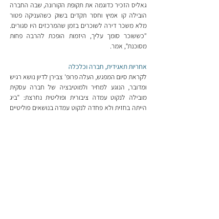
גאליס הזכיר כדוגמה את תקופת הקורונה, שבה החברה 
הובילה קו אמיץ וחסר תקדים בשוק כשהעניקה פטור 
מלא משכר דירה לשוכרים בזמן שהמרכזים היו סגורים. 
"כששוכר סומך עליך, היזמות הופכת להרבה פחות 
מסוכנת", אמר.
אחריות תאגידית, חברה וכלכלה
לקראת סיום המפגש, העלה פרופ' צבירן לדיון נושא רגיש 
ומדובר, הנוגע למחיר ולמוטיבציה של חברה עסקית 
מובילה לנקוט עמדה ציבורית ופוליטית נחרצת:
"ביג 
הייתה בחזית ולא פחדה לנקוט עמדה בנושאים פוליטיים 
ובנושאים ציבוריים, דבר שיש לו השלכות. אז מה המניע, 
מה המחיר, מה המוטיבציה ומה התועלת של מעורבות 
בנושאים הללו?"
נפתלי השיב ראשון וסיפר כי כבר לפני למעלה מ-20 שנה 
הטמיעה החברה מדיניות חברתית לפיה חלק קבוע 
מהכנסותיה מופנה לתרומות קהילתיות, בדגש על תחומי 
החינוך והרווחה בערים ובפריפריה שבהן היא פועלת.