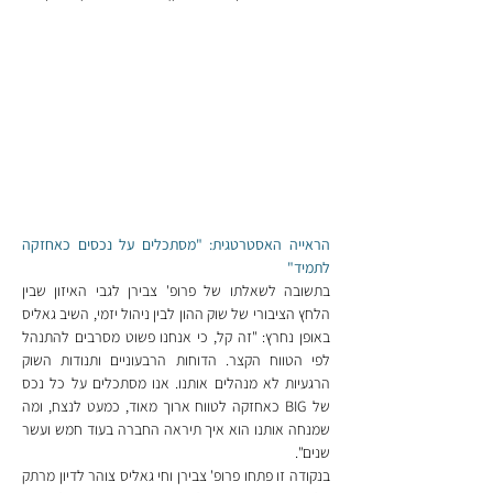
הראייה האסטרטגית: "מסתכלים על נכסים כאחזקה 
לתמיד"
בתשובה לשאלתו של פרופ' צבירן לגבי האיזון שבין 
הלחץ הציבורי של שוק ההון לבין ניהול יזמי, השיב גאליס 
באופן נחרץ: "זה קל, כי אנחנו פשוט מסרבים להתנהל 
לפי הטווח הקצר. הדוחות הרבעוניים ותנודות השוק 
הרגעיות לא מנהלים אותנו. אנו מסתכלים על כל נכס 
של BIG כאחזקה לטווח ארוך מאוד, כמעט לנצח, ומה 
שמנחה אותנו הוא איך תיראה החברה בעוד חמש ועשר 
שנים".
בנקודה זו פתחו פרופ' צבירן וחי גאליס צוהר לדיון מרתק 