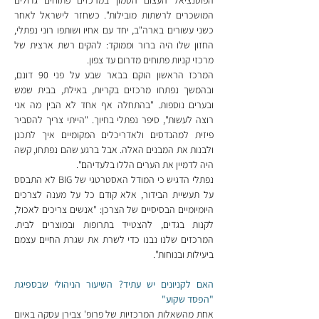
הפוטנציאל העצום הטמון במרכזים פתוחים גדולים 
המושכרים לרשתות מובילות". כשחזר לישראל לאחר 
כשני עשורים בארה"ב, יחד עם אחיו ושותפו רוני נפתלי, 
החזון שלו היה ברור וממוקד: להקים רשת ארצית של 
מרכזי קניות פתוחים מדרום עד צפון.
המרכז הראשון הוקם בבאר שבע על פני 90 דונם, 
ובהמשך נפתחו מרכזים בקריות, באילת, בבית שמש 
ובערים נוספות. "בהתחלה אף אחד לא הבין מה אני 
רוצה לעשות", סיפר נפתלי בחיוך. "הייתי צריך להסביר 
פיזית למהנדסים ולאדריכלים המקומיים איך לתכנן 
ולבנות את המבנים האלה. אבל ברגע שהם נפתחו, קשה 
היה לדמיין את הערים הללו בלעדיהם".
נפתלי הדגיש כי המודל האסטרטגי של BIG לא התבסס 
על תעשיית הבידור, אלא קודם כל על מענה לצרכים 
היומיומיים הבסיסיים של הצרכן: "אנשים צריכים לאכול, 
לקנות בגדים, להצטייד בתרופות ובמוצרים לבית. 
המרכזים שלנו נבנו כדי לשרת את שגרת החיים עצמם 
ביעילות ובנוחות".
האם לקניונים יש עתיד? השיעור הניהולי שבספיגת 
"הפסד שקוע"
אחת מהשאלות המרכזיות של פרופ' צבירן עסקה באיום 