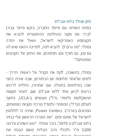
חזון שנולד בלוס אנג'לס
בפתח השיחה עם מייסד החברה, ביקש פרופ' צבירן 
לברר את מקור ההחלטה ההיסטורית להביא את 
הקונספט האמריקאי לישראל, ושאל את יהודה 
נפתלי:
"מה גרם לך להביא לפה, למדינה הזאת שיש לה 
גם קיץ, גם חורף וגם חמסינים, את החזון של הקניונים 
הפתוחים?"
נפתלי, בתשובה, לקח את הקהל אל ראשית הדרך - 
לימים שלאחר מלחמת יום הכיפורים, שבה שירת כחצי 
שנה במילואים בתעלה. עם שחרורו, החליט לרכוש 
כרטיס לכיוון אחד ללוס אנג'לס. שם, לאחר תקופת 
התאקלמות ולימודי נדל"ן מעשיים ב-UCLA, נחשף 
לעולם הנדל"ן המסחרי ולמודל מרכזי הקניות הפתוחים, 
המכונים בארה"ב Power Centers, שהיה זר לחלוטין 
לישראל של אותם ימים. "את המרכז הראשון שלי בניתי 
בלוס אנג'לס ב-1979", נזכר נפתלי. "הוא השתרע על פני 
3,000 מ"ר ולמזלי הרב הצליח. משם הבנתי את 